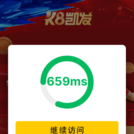
659ms