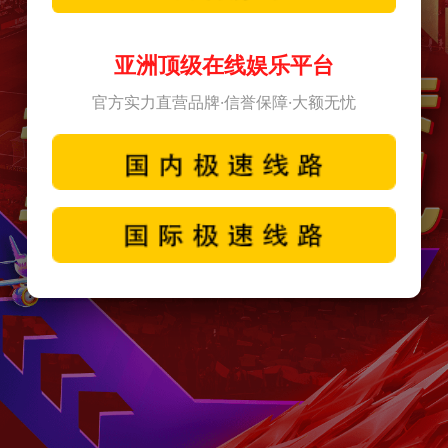
亚洲顶级在线娱乐平台
官方实力直营品牌·信誉保障·大额无忧